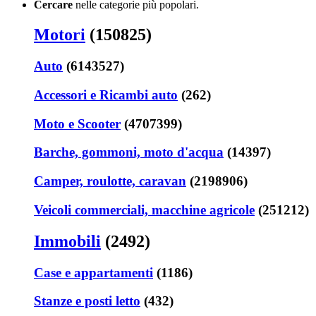
Cercare
nelle categorie più popolari.
Motori
(150825)
Auto
(6143527)
Accessori e Ricambi auto
(262)
Moto e Scooter
(4707399)
Barche, gommoni, moto d'acqua
(14397)
Camper, roulotte, caravan
(2198906)
Veicoli commerciali, macchine agricole
(251212)
Immobili
(2492)
Case e appartamenti
(1186)
Stanze e posti letto
(432)