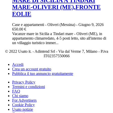
MARE DI SICILIA A TINDARI
MARE-OLIVERI (ME),FRONTE
EOLIE
Case e appartamenti
-
Oliveri (Messina)
-
Giugno 9, 2026
650.00 €
Vacanze mare in Sicilia a Tindari mare - Oliveri (ME), in
appartamento climarredato, 4-5 posti letto, sito all'interno di
un villaggio turistico immer...
© 2022 Usato it. - Adintend Srl - Via dal Verme 7, Milano - P.iva
IT02357550066
Accedi
Crea un account gratuito
Pubblica il tuo annuncio gratuitamente
Privacy Policy
Termini e condizioni
FAQ
Chi siamo
For Advertisers
Cookie Policy
Usato notizie