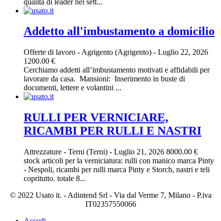
qualità di leader nel sett...
Addetto all'imbustamento a domicilio
Offerte di lavoro
-
Agrigento (Agrigento)
-
Luglio 22, 2026
1200.00 €
Cerchiamo addetti all’imbustamento motivati e affidabili per
lavorare da casa. ‎ ‎Mansioni: ‎ ‎Inserimento in buste di
documenti, lettere e volantini ...
RULLI PER VERNICIARE,
RICAMBI PER RULLI E NASTRI
Attrezzature
-
Terni (Terni)
-
Luglio 21, 2026
8000.00 €
stock articoli per la verniciatura: rulli con manico marca Pinty
- Nespoli, ricambi per rulli marca Pinty e Storch, nastri e teli
copritutto. totale 8...
© 2022 Usato it. - Adintend Srl - Via dal Verme 7, Milano - P.iva
IT02357550066
Accedi