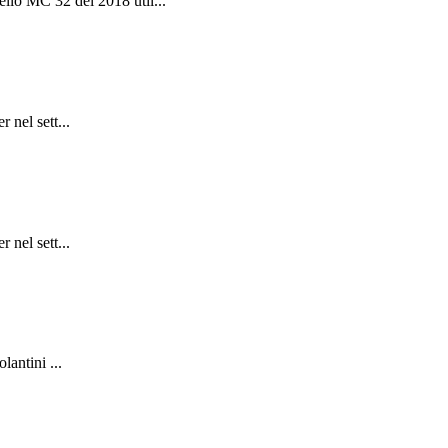
llo MC 32 del 2018 util...
 nel sett...
 nel sett...
lantini ...