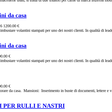
e usati, si tratta di due tritatori per carne di marca Bizerba mode
ni da casa
26
1200.00 €
bustare volantini stampati per uno dei nostri clienti. In qualità di leader
ni da casa
0.00 €
bustare volantini stampati per uno dei nostri clienti. In qualità di leader
0.00 €
re da casa. ‎ ‎Mansioni: ‎ ‎Inserimento in buste di documenti, lettere e vo
 PER RULLI E NASTRI