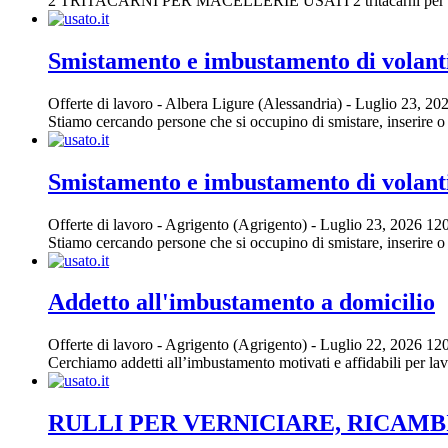
2 TRITACARNI PER MACELLERIE USATI 2 tritacarni per macelleri
Smistamento e imbustamento di volanti
Offerte di lavoro
-
Albera Ligure (Alessandria)
-
Luglio 23, 20
Stiamo cercando persone che si occupino di smistare, inserire o im
Smistamento e imbustamento di volanti
Offerte di lavoro
-
Agrigento (Agrigento)
-
Luglio 23, 2026
120
Stiamo cercando persone che si occupino di smistare, inserire o im
Addetto all'imbustamento a domicilio
Offerte di lavoro
-
Agrigento (Agrigento)
-
Luglio 22, 2026
120
Cerchiamo addetti all’imbustamento motivati e affidabili per lavora
RULLI PER VERNICIARE, RICAMBI