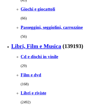
(43)
Giochi e giocattoli
(66)
Passeggini, seggiolini, carrozzine
(56)
Libri, Film e Musica
(139193)
Cd e dischi in vinile
(29)
Film e dvd
(168)
Libri e riviste
(2492)