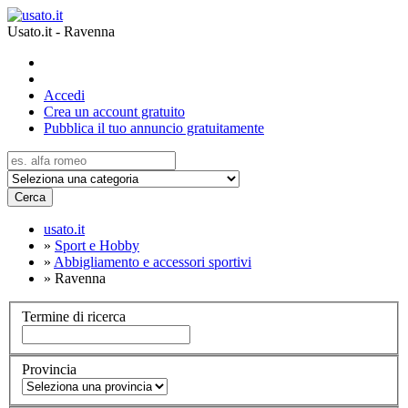
Usato.it - Ravenna
Accedi
Crea un account gratuito
Pubblica il tuo annuncio gratuitamente
Cerca
usato.it
»
Sport e Hobby
»
Abbigliamento e accessori sportivi
»
Ravenna
Termine di ricerca
Provincia